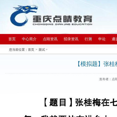
首页
中心简介
点睛资讯
招录资讯
行测
申论
遴
您当前位置：
首页
>
面试
>
【模拟题】张桂
发布者：点