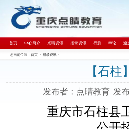
首页
中心简介
点睛资讯
招录资讯
行测
申论
遴
您当前位置：
首页
>
招录资讯
>
【石柱
发布者：点睛教育
发布日
重庆市石柱县卫
公开