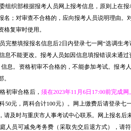
委组织部根据报考人员网上报考信息，原则上在报
报名；对审查不合格的，应向报考人员说明理由。
资格复审时使用。
员完整填报报名信息后
2
日内登录七一网“选调生考
信息不能更改。报考人员如因信息填报错误未通过
名信息。资格初审不合格的，不能参加考试。报考
部。
格初审合格后，
须在
2023
年
11
月
6
日
17:00
前完成网
科
50
元，两科合计
100
元）。网上缴费后请登录七一
，请及时与重庆市人事考试中心联系。网上报名后
庭人员可减免考务费（采取先交后退方式），请