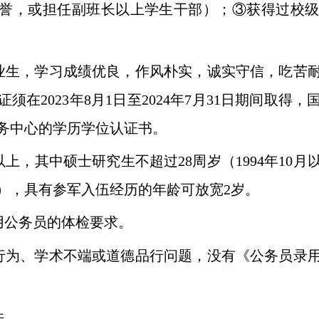
荣誉，或担任副班长以上学生干部）；③获得过校
业生，学习成绩优良，作风朴实，诚实守信，吃苦
证须在
2023
年
8
月
1
日至
2024
年
7
月
31
日期间取得，
务中心的学历学位认证书。
以上，其中硕士研究生不超过
28
周岁（
1994
年
10
月
），具有参军入伍经历的年龄可放宽
2
岁。
用公务员的体检要求。
行为、学术不端或道德品行问题，没有《公务员录
件。