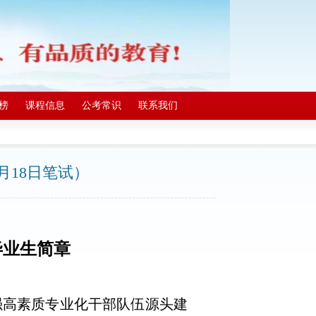
榜
课程信息
公考常识
联系我们
1月18日笔试）
毕业生简章
强高素质专业化干部队伍源头建