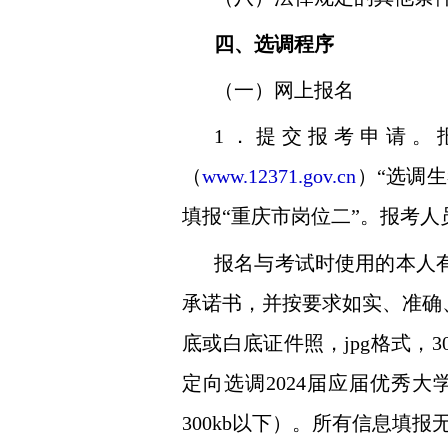
四、选调程序
（一）网上报名
1
．提交报考申请。
（
www.12371.gov.cn
）“选调
填报“重庆市岗位二”。报考
报名与考试时使用的本人
承诺书，并按要求如实、准确
底或白底证件照，
jpg
格式，
3
定向选调
2024
届应届优秀大
300kb
以下）。所有信息填报无