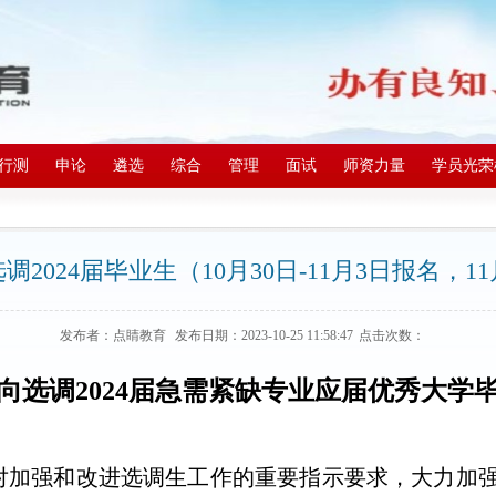
行测
申论
遴选
综合
管理
面试
师资力量
学员光荣
2024届毕业生（10月30日-11月3日报名，1
发布者：点睛教育
发布日期：2023-10-25 11:58:47
点击次数：
向选调
2024
届急需紧缺专业应届优秀大学
对加强和改进选调生工作的重要指示要求，大力加