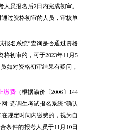
考人员报名后
2
日内完成初审。
对通过资格初审的人员，审核单
试报名系统”查询是否通过资格
资格初审的，可于
2023
年
11
月
5
人员如对资格初审结果有疑问，
上缴费
（根据渝价〔
2006
〕
144
网“选调生考试报名系统”确认
未在规定时间内缴费的，视为自
符合条件的报考人员于
11
月
10
日