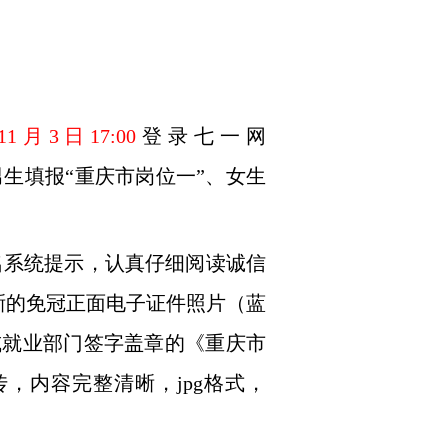
11
月
3
日
17:00
登录七一网
男生填报“重庆市岗位一”、女生
名系统提示，认真仔细阅读诚信
晰的免冠正面电子证件照片（蓝
或就业部门签字盖章的《重庆市
传，内容完整清晰，
jpg
格式，