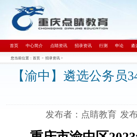
首页
中心简介
点睛资讯
招录资讯
行测
申论
遴
您当前位置：
首页
>
招录资讯
>
【渝中】遴选公务员34名
发布者：点睛教育
发布日
重庆市渝中区20