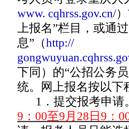
www. cqhrss.gov.cn/
）
上报名
”
栏目，或通过
息
”
（
http://
gongwuyuan.cqhrss.go
下同）的
“
公招公务员
统。网上报名按以下
1
．提交报考申请
9
：
00
至
9
月
28
日
9
：
0