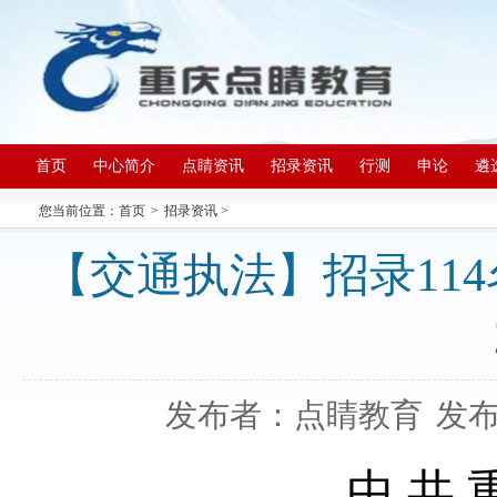
首页
中心简介
点睛资讯
招录资讯
行测
申论
遴
您当前位置：
首页
>
招录资讯
>
【交通执法】招录114名
发布者：点睛教育
发布日
中
共